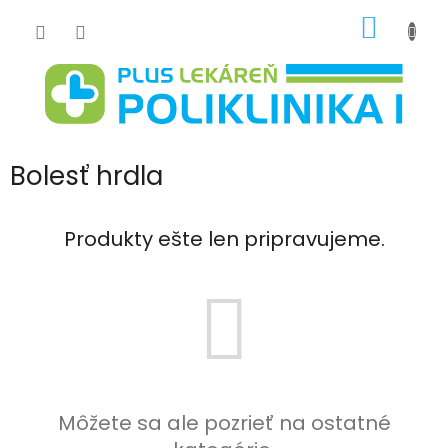
Prejsť
NÁKU
na
obsah
KOŠÍK
Bolesť hrdla
Produkty ešte len pripravujeme.
Môžete sa ale pozrieť na ostatné