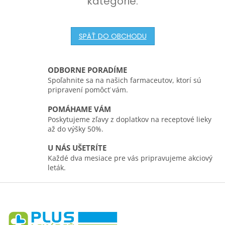
kategórie.
SPÄŤ DO OBCHODU
ODBORNE PORADÍME
Spoľahnite sa na našich farmaceutov, ktorí sú
pripravení pomôcť vám.
POMÁHAME VÁM
Poskytujeme zľavy z doplatkov na receptové lieky
až do výšky 50%.
U NÁS UŠETRÍTE
Každé dva mesiace pre vás pripravujeme akciový
leták.
Z
á
p
ä