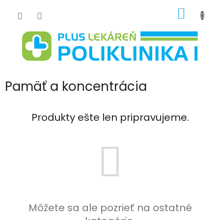
Prejsť
NÁKU
na
obsah
KOŠÍK
Pamäť a koncentrácia
Produkty ešte len pripravujeme.
Môžete sa ale pozrieť na ostatné