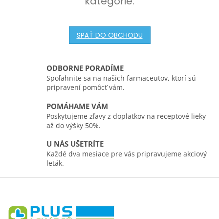
kategórie.
SPÄŤ DO OBCHODU
ODBORNE PORADÍME
Spoľahnite sa na našich farmaceutov, ktorí sú
pripravení pomôcť vám.
POMÁHAME VÁM
Poskytujeme zľavy z doplatkov na receptové lieky
až do výšky 50%.
U NÁS UŠETRÍTE
Každé dva mesiace pre vás pripravujeme akciový
leták.
Z
á
p
ä