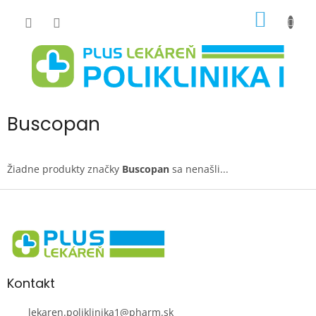
Prejsť
NÁKU
na
obsah
KOŠÍK
Buscopan
Žiadne produkty značky
Buscopan
sa nenašli...
Z
á
p
ä
t
i
Kontakt
e
lekaren.poliklinika1
@
pharm.sk