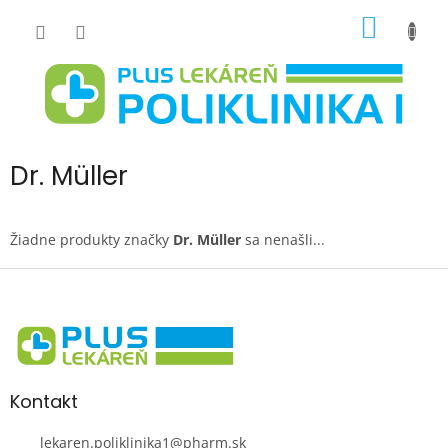
Prejsť
NÁKU
na
obsah
KOŠÍK
Dr. Müller
Žiadne produkty značky
Dr. Müller
sa nenašli...
Z
á
p
ä
t
i
Kontakt
e
lekaren.poliklinika1
@
pharm.sk