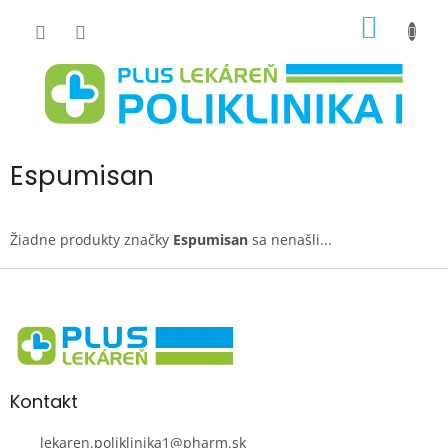
Prejsť
NÁKU
na
obsah
KOŠÍK
Espumisan
Žiadne produkty značky
Espumisan
sa nenašli...
Z
á
p
ä
t
i
Kontakt
e
lekaren.poliklinika1
@
pharm.sk