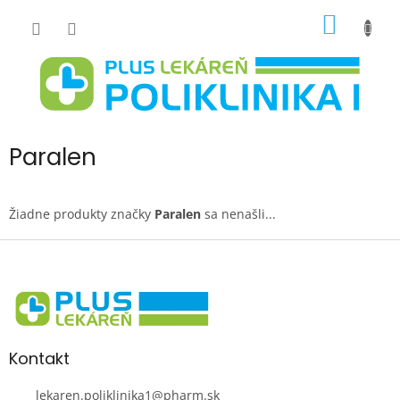
Prejsť
NÁKU
na
obsah
KOŠÍK
Paralen
Žiadne produkty značky
Paralen
sa nenašli...
Z
á
p
ä
t
i
Kontakt
e
lekaren.poliklinika1
@
pharm.sk