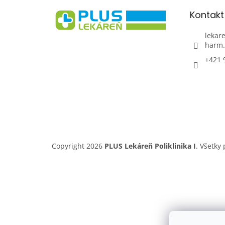
t
Kontakt
i
e
lekare
harm.
+421 
Copyright 2026
PLUS Lekáreň Poliklinika I
. Všetky