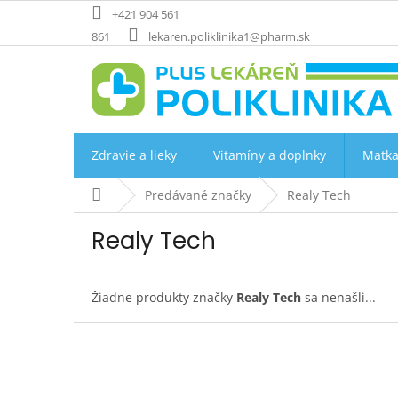
Prejsť
+421 904 561
na
861
lekaren.poliklinika1@pharm.sk
obsah
Zdravie a lieky
Vitamíny a doplnky
Matka
Domov
Predávané značky
Realy Tech
Realy Tech
Žiadne produkty značky
Realy Tech
sa nenašli...
Z
á
p
ä