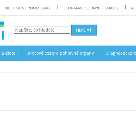
OBCHODNÉ PODMIENKY
OCHRANA OSOBNÝCH ÚDAJOV
RE
HĽADAŤ
 a dieťa
Močové cesty a pohlavné orgány
Diagnostické t