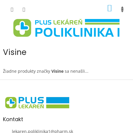
Prejsť
NÁKU
na
obsah
KOŠÍK
Visine
Žiadne produkty značky
Visine
sa nenašli...
Z
á
p
ä
t
i
Kontakt
e
lekaren.poliklinika1
@
pharm.sk